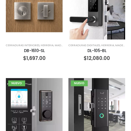
CERRADURAS INTERIORES
,
HERRERIA
,
MADERA
CERRADURAS DIGITALES
,
HERRERIA
,
MADERA
DB-1610-SL
DL-105-BL
$
1,697.00
$
12,080.00
NUEVO
NUEVO