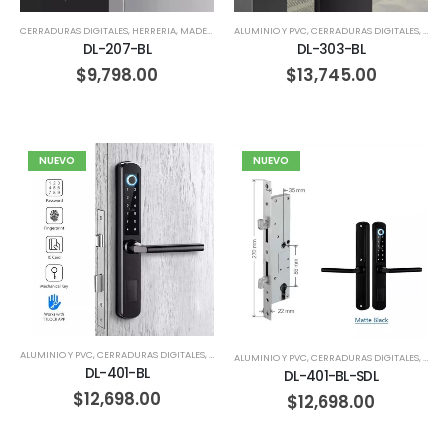
ALUMINIO Y PVC
,
CERRADURAS DIGITALES
,
CORR
CERRADURAS DIGITALES
,
HERRERIA
,
MADERA
DL-303-BL
DL-207-BL
$
13,745.00
$
9,798.00
NUEVO
NUEVO
ALUMINIO Y PVC
,
CERRADURAS DIGITALES
,
HERRERIA
,
MADERA
ALUMINIO Y PVC
,
CERRADURAS DIGITALES
,
CORR
DL-401-BL
DL-401-BL-SDL
$
12,698.00
$
12,698.00