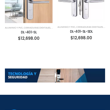
ALUMINIO Y PVC
,
CERRADURAS DIGITALES
,
CORR
ALUMINIO Y PVC
,
CERRADURAS DIGITALES
,
HERRERIA
,
MADERA
DL-401-SL-SDL
DL-401-SL
$
12,698.00
$
12,698.00