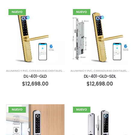
NUEVO
NUEVO
ALUMINIO Y PVC
,
CERRADURAS DIGITALES
,
HERRERIA
ALUMINIO Y PVC
,
MADERA
,
CERRADURAS DIGITALES
,
CORR
DL-401-GLD
DL-401-GLD-SDL
$
12,698.00
$
12,698.00
NUEVO
NUEVO