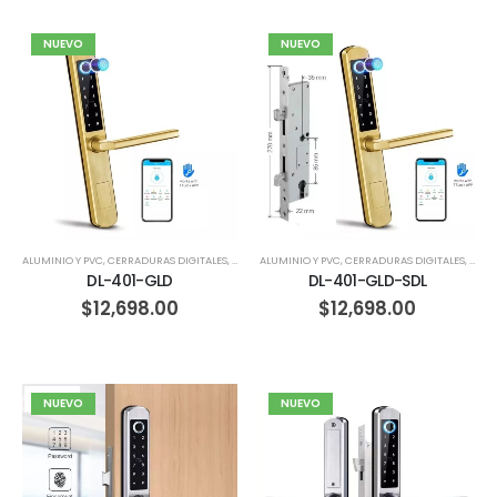
NUEVO
NUEVO
ALUMINIO Y PVC
,
CERRADURAS DIGITALES
,
HERRERIA
ALUMINIO Y PVC
,
MADERA
,
CERRADURAS DIGITALES
,
CORR
DL-401-GLD
DL-401-GLD-SDL
$
12,698.00
$
12,698.00
NUEVO
NUEVO