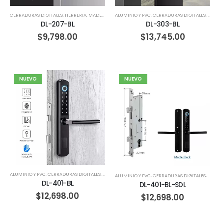
ALUMINIO Y PVC
,
CERRADURAS DIGITALES
,
CORR
CERRADURAS DIGITALES
,
HERRERIA
,
MADERA
DL-303-BL
DL-207-BL
$
13,745.00
$
9,798.00
NUEVO
NUEVO
ALUMINIO Y PVC
,
CERRADURAS DIGITALES
,
HERRERIA
,
MADERA
ALUMINIO Y PVC
,
CERRADURAS DIGITALES
,
CORR
DL-401-BL
DL-401-BL-SDL
$
12,698.00
$
12,698.00