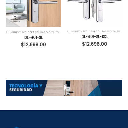
ALUMINIO Y PVC
,
CERRADURAS DIGITALES
,
CORR
ALUMINIO Y PVC
,
CERRADURAS DIGITALES
,
HERRERIA
,
MADERA
DL-401-SL-SDL
DL-401-SL
$
12,698.00
$
12,698.00