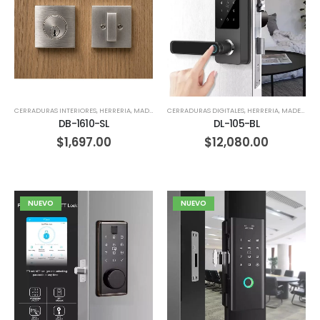
CERRADURAS INTERIORES
,
HERRERIA
,
MADERA
CERRADURAS DIGITALES
,
HERRERIA
,
MADERA
DB-1610-SL
DL-105-BL
$
1,697.00
$
12,080.00
NUEVO
NUEVO