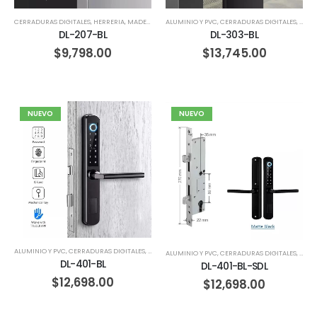
ALUMINIO Y PVC
,
CERRADURAS DIGITALES
,
CORR
CERRADURAS DIGITALES
,
HERRERIA
,
MADERA
DL-303-BL
DL-207-BL
$
13,745.00
$
9,798.00
NUEVO
NUEVO
ALUMINIO Y PVC
,
CERRADURAS DIGITALES
,
HERRERIA
,
MADERA
ALUMINIO Y PVC
,
CERRADURAS DIGITALES
,
CORR
DL-401-BL
DL-401-BL-SDL
$
12,698.00
$
12,698.00