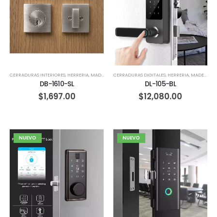
CERRADURAS INTERIORES
,
HERRERIA
,
MADERA
CERRADURAS DIGITALES
,
HERRERIA
,
MADERA
DB-1610-SL
DL-105-BL
$
1,697.00
$
12,080.00
NUEVO
NUEVO