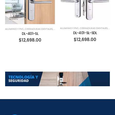
ALUMINIO Y PVC
,
CERRADURAS DIGITALES
,
CORR
ALUMINIO Y PVC
,
CERRADURAS DIGITALES
,
HERRERIA
,
MADERA
DL-401-SL-SDL
DL-401-SL
$
12,698.00
$
12,698.00