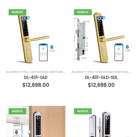
NUEVO
NUEVO
ALUMINIO Y PVC
,
CERRADURAS DIGITALES
,
HERRERIA
ALUMINIO Y PVC
,
MADERA
,
CERRADURAS DIGITALES
,
CORR
DL-401-GLD
DL-401-GLD-SDL
$
12,698.00
$
12,698.00
NUEVO
NUEVO